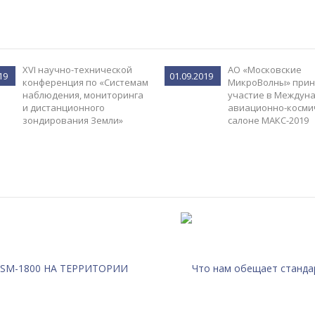
XVI научно-технической
АО «Московские
19
01.09.2019
конференция по «Системам
МикроВолны» прин
наблюдения, мониторинга
участие в Междун
и дистанционного
авиационно-косми
зондирования Земли»
салоне МАКС-2019