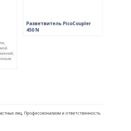
Разветвитель PicoCoupler
450 N
ли,
емой
ажений,
ленным
частных лиц. Профессионализм и ответственность