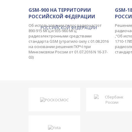
GSM-900 НА ТЕРРИТОРИИ
GSM-1
РОССИЙСКОЙ ФЕДЕРАЦИИ
РОСС
Об использовании полос радиочастот
Решение
890-915 МГц и 935-960 МГц
радиоча
радиоэлектронными средствами
,“Об исп
стандарта GSM (утратило силу с 01.08.2016
1710-178
на основании решения ГКРЧ при
радиоэл
Минкомсвязи России от 01.07.2016 N 16-37-
стандар
03)