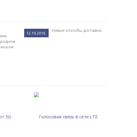
Новые способы доставки
12.10.2016
яли
ародном
ческом