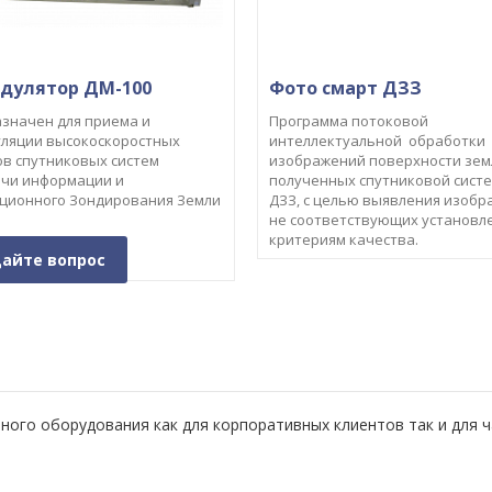
дулятор ДМ-100
Фото смарт ДЗЗ
значен для приема и
Программа потоковой
ляции высокоскоростных
интеллектуальной обработки
ов спутниковых систем
изображений поверхности зем
чи информации и
полученных спутниковой сист
ционного Зондирования Земли
ДЗЗ, с целью выявления изобр
не соответствующих установ
критериям качества.
айте вопрос
ого оборудования как для корпоративных клиентов так и для 