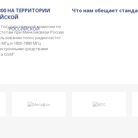
800 НА ТЕРРИТОРИИ
Что нам обещает станда
ИЙСКОЙ
 Государственной комиссии по
стотам при Минкомсвязи России
ользовании полос радиочастот
5 МГц и 1805-1880 МГц
ектронными средствами
та GSM”